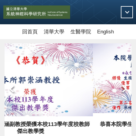
跳
到
主
要
內
回首頁
清華大學
生醫學院
English
容
區
師
恭喜本院學生參加第39屆生物醫學聯合學術年會
獲獎