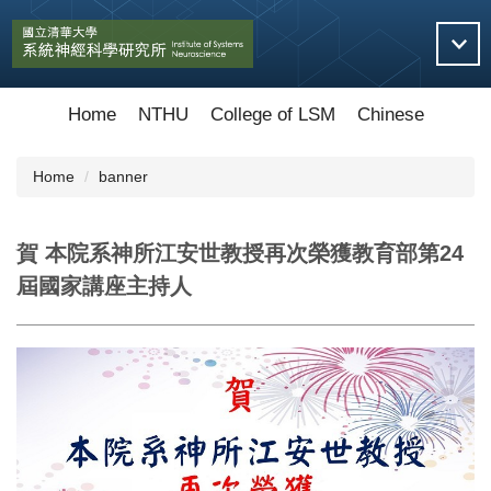
Jump
to
the
main
content
Home
NTHU
College of LSM
Chinese
block
Home
banner
賀 本院系神所江安世教授再次榮獲教育部第24
屆國家講座主持人